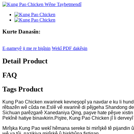
Kurte Danasîn:
E-nameyê ji me re bişînin
Wekî PDF dakêşin
Detail Product
FAQ
Tags Product
Kung Pao Chicken xwarinek kevneşopî ya navdar e ku li hund
rêbazên wê cûda ne.Eslê vê xwarinê di pêjgeha Shandong de bi
Sichuan parêzgarê Xanedaniya Qing, paşve hate pêşve xistin û
Pekînê hatiye binavkirin.Piştre, Kung Pao Chicken jî li derveyî
Mirîşka Kung Pao wekî hêmana sereke bi mirîşkê tê pijandin û bi f
wê ya tûj, nazikiya mirîşkê û hişkbûna fistiqan.