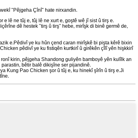
 wekî "Pêjgeha Çînî" hate nirxandin.
 lê ne tûj e, tûj lê ne xurt e, goştê wê jî sist û tirş e.
diçêrîne dê hestek "tirş û tirş" hebe, mirîşk di binê germê de,
zik e.Pêdivî ye ku hûn çend caran mirîşkê bi pişta kêrê bixin
cken pêdivî ye ku fistiqên kurtkirî û girêkên çîlî yên hişkkirî
 ronî kirin, pêjgeha Shandong guliyên bamboyê yên kulîlk an
rastin, bêtir balê dikişîne ser pijandinê.
ung Pao Chicken şor û tûj e, ku hinekî şîrîn û tirş e.Ji
tîne.