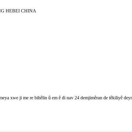
G HEBEI CHINA
nameya xwe ji me re bihêlin û em ê di nav 24 demjimêran de têkiliyê dey