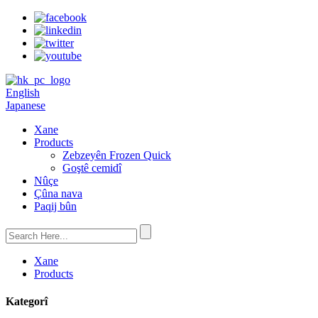
English
Japanese
Xane
Products
Zebzeyên Frozen Quick
Goştê cemidî
Nûçe
Çûna nava
Paqij bûn
Xane
Products
Kategorî