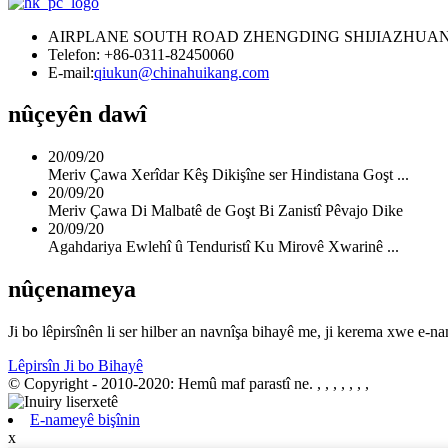
AIRPLANE SOUTH ROAD ZHENGDING SHIJIAZHUAN
Telefon: +86-0311-82450060
E-mail:
qiukun@chinahuikang.com
nûçeyên dawî
20/09/20
Meriv Çawa Xerîdar Kêş Dikişîne ser Hindistana Goşt ...
20/09/20
Meriv Çawa Di Malbatê de Goşt Bi Zanistî Pêvajo Dike
20/09/20
Agahdariya Ewlehî û Tenduristî Ku Mirovê Xwarinê ...
nûçenameya
Ji bo lêpirsînên li ser hilber an navnîşa bihayê me, ji kerema xwe e-
Lêpirsîn Ji bo Bihayê
© Copyright - 2010-2020: Hemû maf parastî ne.
, , , , , , ,
E-nameyê bişînin
x