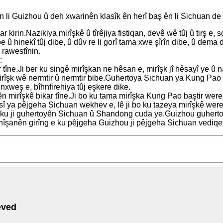
n li Guizhou û deh xwarinên klasîk ên herî baş ên li Sichuan de
irin.Nazikiya mirîşkê û tîrêjiya fistiqan, devê wê tûj û tirş e, sor e
be û hinekî tûj dibe, û dûv re li gorî tama xwe şîrîn dibe, û dema 
n rawestînin.
:
e.Ji ber ku singê mirîşkan ne hêsan e, mirîşk jî hêsayî ye û na
irîşk wê nermtir û nermtir bibe.Guhertoya Sichuan ya Kung Pao Chi
hnxweş e, bîhnfirehiya tûj eşkere dike.
mirîşkê bikar tîne.Ji bo ku tama mirîşka Kung Pao baştir were
 ya pêjgeha Sichuan wekhev e, lê ji bo ku tazeya mirîşkê were pa
u ji guhertoyên Sichuan û Shandong cuda ye.Guizhou guhertoya K
 nîşanên girîng e ku pêjgeha Guizhou ji pêjgeha Sichuan vediqe