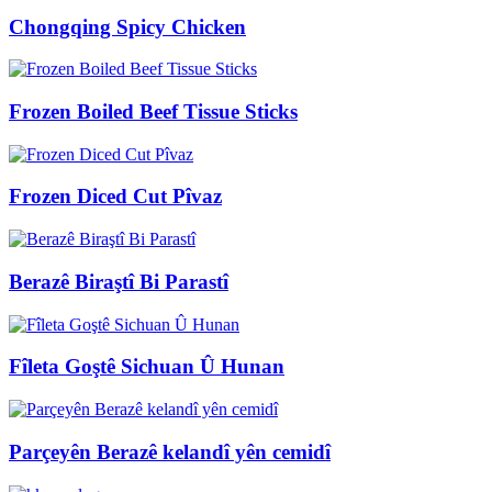
Chongqing Spicy Chicken
Frozen Boiled Beef Tissue Sticks
Frozen Diced Cut Pîvaz
Berazê Biraştî Bi Parastî
Fîleta Goştê Sichuan Û Hunan
Parçeyên Berazê kelandî yên cemidî