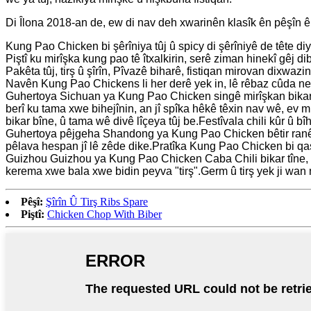
Di Îlona 2018-an de, ew di nav deh xwarinên klasîk ên pêşîn ê
Kung Pao Chicken bi şêrîniya tûj û spicy di şêrîniyê de tête diyar k
Piştî ku mirîşka kung pao tê îtxalkirin, serê ziman hinekî gêj di
Pakêta tûj, tirş û şîrîn, Pîvazê biharê, fistiqan mirovan dixwazi
Navên Kung Pao Chickens li her derê yek in, lê rêbaz cûda ne
Guhertoya Sichuan ya Kung Pao Chicken singê mirîşkan bikar tîn
berî ku tama xwe bihejînin, an jî spîka hêkê têxin nav wê, ev m
bikar bîne, û tama wê divê lîçeya tûj be.Festîvala chili kûr û bî
Guhertoya pêjgeha Shandong ya Kung Pao Chicken bêtir ranên 
pêlava hespan jî lê zêde dike.Pratîka Kung Pao Chicken bi qasî
Guizhou Guizhou ya Kung Pao Chicken Caba Chili bikar tîne, k
kerema xwe bala xwe bidin peyva "tirş".Germ û tirş yek ji wan
Pêşî:
Şîrîn Û Tirş Ribs Spare
Piştî:
Chicken Chop With Biber