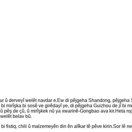
ur û derveyî welêt navdar e.Ew di pêjgeha Shandong, pêjgeha 
 mirîşka bi sosê ve girêdayî ye, di pêjgeha Guizhou de jî bi m
 pêş de çû, û mirîşkek nû ya xwarinê-Gongbao ava kir.Heta roj
 welêt belav bû.
istiq, chili û malzemeyên din ên alîkar tê pêve kirin.Sor lê ne tû