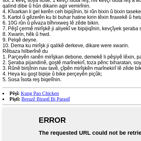
sor, 2 kevç soya sosê, 1 kevçî îsota reş, nîv kevçî îsota reş a 
qalind dibe û hûn dikarin agir vemirînin.
4. Kîvarkan li gel kerên ceh bipijînin, bi rûn bixin û bixin tasek
5. Kartol û gêzerên ku bi buhar hatine kirin têxin firaxekê û he
6. 10G rûn û pîvaza bîhnxweş lê zêde bikin.
7. Pêşî çermê mirîşkê ji aliyekî ve bipijiqînin, kevçîyek şeraba 
8. Xwarin, hêk û hwd.
9. Pelqê deyne.
10. Dema ku mirîşk ji qalikê derkeve, dikare were xwarin.
Rêbaza hilberînê du
1. Parçeyên ranên mirîşkan debone, demekê li pêşiyê lêxin, paşê
2. Şeraba pijandinê, goştê marînekirî, toza pênc biharatan, soy
3. Rûnê birijînin nav tavê, çîpên mirîşkên marînekirî lê zêde bi
4. Heya ku goşt bipije û bike perçeyên piçûk;
5. Sosa îsota reş biqelînin.
Pêşî:
Kung Pao Chicken
Piştî:
Berazê Biraştî Bi Parastî