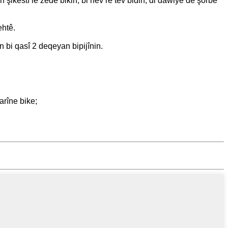
 şikestî lê zêde bikin, bi hev re tev bidin, di dawiyê de şorbe
ehtê.
an bi qasî 2 deqeyan bipijînin.
arîne bike;