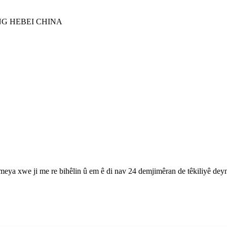
G HEBEI CHINA
nameya xwe ji me re bihêlin û em ê di nav 24 demjimêran de têkiliyê dey