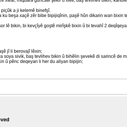
teze xwar, mîqdara guncaw şekir û xwê, baş tevlihev bikin, kartolên
e piçûk a ji kelemê binefşî.
ta ku beşa xaçê zêr bibe bipijiqînin, paşê hûn dikarin wan bixin t
sor lê bikin, bi kevçîyê goştê mirîşkê bixin û bi tevahî 2 deqîqey
 jî li berovajî lêxin;
a soya sivik, baş tevlihev bikin û bihêlin şevekê di sarincê de m
kin û pênc deqeyan li her du aliyan bipijin;