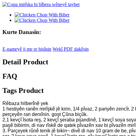
Kurte Danasîn:
E-nameyê ji me re bişînin
Wekî PDF dakêşin
Detail Product
FAQ
Tags Product
Rêbaza hilberînê yek
1 hestiyên ranên mirîşkê jê kirin, 1/4 pîvaz, 2 pariyên zencîr,
perçeyên ran derxînin. goşt Çûna biçûk.
2,1 kevçî îsota reş, 2 kevçî şeraba pijandinê, 1 kevçî soya soya 
paşê bibirrin, di nav rîskê de qatek pîvazên xav bi pîvazên mirî
3. Parçeyek rûnê tenik jê bikin~ divê di nav 10 gram de be, pî