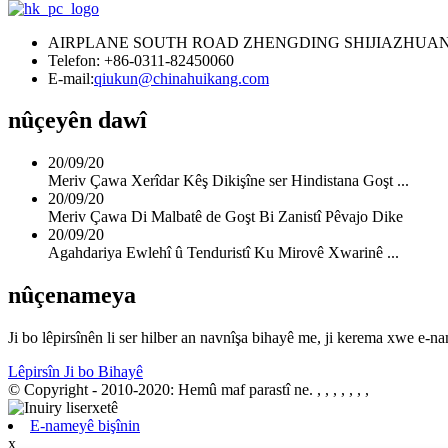
AIRPLANE SOUTH ROAD ZHENGDING SHIJIAZHUAN
Telefon: +86-0311-82450060
E-mail:
qiukun@chinahuikang.com
nûçeyên dawî
20/09/20
Meriv Çawa Xerîdar Kêş Dikişîne ser Hindistana Goşt ...
20/09/20
Meriv Çawa Di Malbatê de Goşt Bi Zanistî Pêvajo Dike
20/09/20
Agahdariya Ewlehî û Tenduristî Ku Mirovê Xwarinê ...
nûçenameya
Ji bo lêpirsînên li ser hilber an navnîşa bihayê me, ji kerema xwe e-
Lêpirsîn Ji bo Bihayê
© Copyright - 2010-2020: Hemû maf parastî ne.
, , , , , , ,
E-nameyê bişînin
x