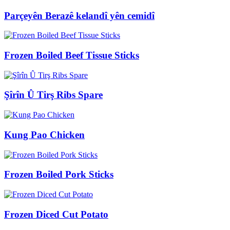
Parçeyên Berazê kelandî yên cemidî
Frozen Boiled Beef Tissue Sticks
Şîrîn Û Tirş Ribs Spare
Kung Pao Chicken
Frozen Boiled Pork Sticks
Frozen Diced Cut Potato