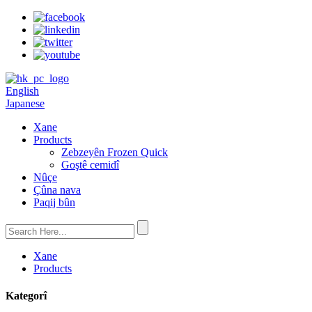
English
Japanese
Xane
Products
Zebzeyên Frozen Quick
Goştê cemidî
Nûçe
Çûna nava
Paqij bûn
Xane
Products
Kategorî