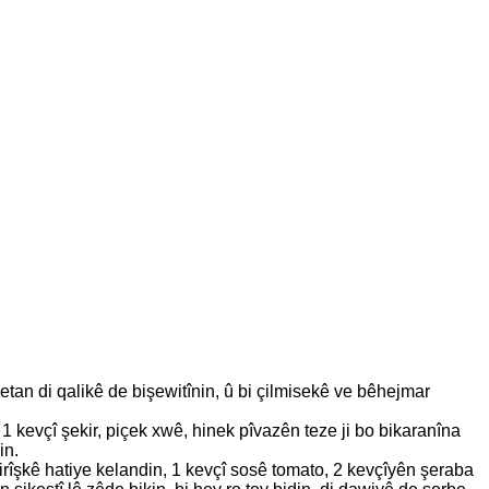
etan di qalikê de bişewitînin, û bi çilmisekê ve bêhejmar
, 1 kevçî şekir, piçek xwê, hinek pîvazên teze ji bo bikaranîna
in.
irîşkê hatiye kelandin, 1 kevçî sosê tomato, 2 kevçîyên şeraba