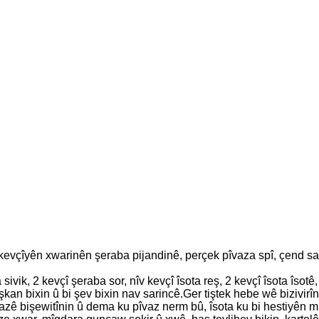
 2 kevçîyên xwarinên şeraba pijandinê, perçek pîvaza spî, çend sa
sivik, 2 kevçî şeraba sor, nîv kevçî îsota reş, 2 kevçî îsota îsotê
şkan bixin û bi şev bixin nav sarincê.Ger tiştek hebe wê bizivirîn
vazê bişewitînin û dema ku pîvaz nerm bû, îsota ku bi hestiyên m