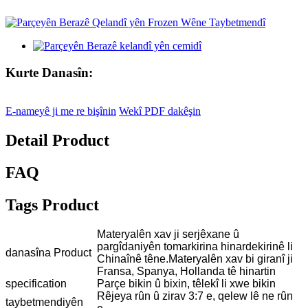
Kurte Danasîn:
E-nameyê ji me re bişînin
Wekî PDF dakêşin
Detail Product
FAQ
Tags Product
Materyalên xav ji serjêxane û
pargîdaniyên tomarkirina hinardekirinê li
danasîna Product
Chinaînê têne.Materyalên xav bi giranî ji
Fransa, Spanya, Hollanda tê hinartin
specification
Parçe bikin û bixin, têlekî li xwe bikin
Rêjeya rûn û zirav 3:7 e, qelew lê ne rûn
taybetmendiyên