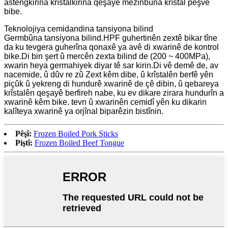
astengkirina krîstalkirina qeşayê mezinbûna krîstal pêşve
bibe.
Teknolojiya cemidandina tansiyona bilind
Germbûna tansiyona bilind.HPF guhertinên zextê bikar tîne
da ku tevgera guherîna qonaxê ya avê di xwarinê de kontrol
bike.Di bin şert û mercên zexta bilind de (200 ~ 400MPa),
xwarin heya germahiyek diyar tê sar kirin.Di vê demê de, av
nacemide, û dûv re zû Zext kêm dibe, û krîstalên berfê yên
piçûk û yekreng di hundurê xwarinê de çê dibin, û qebareya
krîstalên qeşayê berfireh nabe, ku ev dikare zirara hundurîn a
xwarinê kêm bike. tevn û xwarinên cemidî yên ku dikarin
kalîteya xwarinê ya orjînal biparêzin bistînin.
Pêşî:
Frozen Boiled Pork Sticks
Piştî:
Frozen Boiled Beef Tongue