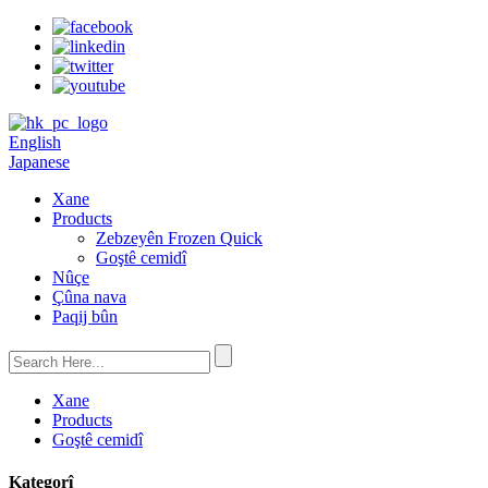
English
Japanese
Xane
Products
Zebzeyên Frozen Quick
Goştê cemidî
Nûçe
Çûna nava
Paqij bûn
Xane
Products
Goştê cemidî
Kategorî