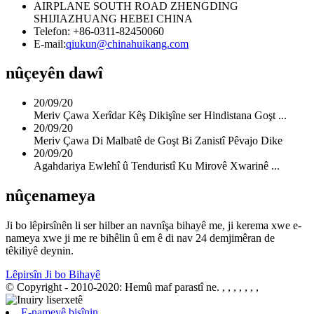
AIRPLANE SOUTH ROAD ZHENGDING
SHIJIAZHUANG HEBEI CHINA
Telefon: +86-0311-82450060
E-mail:
qiukun@chinahuikang.com
nûçeyên dawî
20/09/20
Meriv Çawa Xerîdar Kêş Dikişîne ser Hindistana Goşt ...
20/09/20
Meriv Çawa Di Malbatê de Goşt Bi Zanistî Pêvajo Dike
20/09/20
Agahdariya Ewlehî û Tenduristî Ku Mirovê Xwarinê ...
nûçenameya
Ji bo lêpirsînên li ser hilber an navnîşa bihayê me, ji kerema xwe e-
nameya xwe ji me re bihêlin û em ê di nav 24 demjimêran de
têkiliyê deynin.
Lêpirsîn Ji bo Bihayê
© Copyright - 2010-2020: Hemû maf parastî ne.
, , , , , , ,
E-nameyê bişînin