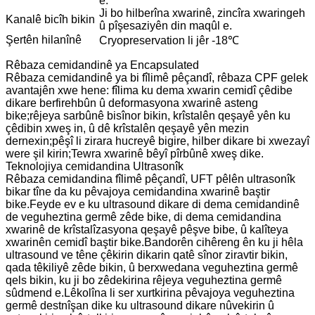
e.
Ji bo hilberîna xwarinê, zincîra xwaringeh
Kanalê bicîh bikin
û pîşesaziyên din maqûl e.
Şertên hilanînê
Cryopreservation li jêr -18℃
Rêbaza cemidandinê ya Encapsulated
Rêbaza cemidandinê ya bi fîlimê pêçandî, rêbaza CPF gelek
avantajên xwe hene: fîlima ku dema xwarin cemidî çêdibe
dikare berfirehbûn û deformasyona xwarinê asteng
bike;rêjeya sarbûnê bisînor bikin, krîstalên qeşayê yên ku
çêdibin xweş in, û dê krîstalên qeşayê yên mezin
dernexin;pêşî li zirara hucreyê bigire, hilber dikare bi xwezayî
were şil kirin;Tewra xwarinê bêyî pîrbûnê xweş dike.
Teknolojiya cemidandina Ultrasonîk
Rêbaza cemidandina fîlimê pêçandî, UFT pêlên ultrasonîk
bikar tîne da ku pêvajoya cemidandina xwarinê baştir
bike.Feyde ev e ku ultrasound dikare di dema cemidandinê
de veguheztina germê zêde bike, di dema cemidandina
xwarinê de krîstalîzasyona qeşayê pêşve bibe, û kalîteya
xwarinên cemidî baştir bike.Bandorên cihêreng ên ku ji hêla
ultrasound ve têne çêkirin dikarin qatê sînor ziravtir bikin,
qada têkiliyê zêde bikin, û berxwedana veguheztina germê
qels bikin, ku ji bo zêdekirina rêjeya veguheztina germê
sûdmend e.Lêkolîna li ser xurtkirina pêvajoya veguheztina
germê destnîşan dike ku ultrasound dikare nûvekirin û